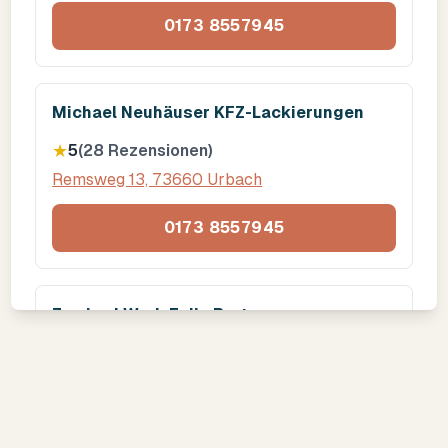
0173 8557945
Michael Neuhäuser KFZ-Lackierungen
★
5
(
28
Rezensionen)
Remsweg 13, 73660 Urbach
0173 8557945
Zweirad Werk Felix Bart
★
4.9
(
94
Rezensionen)
Liasstraße 17, 73527 Schwäbisch Gmünd
0173 8557945