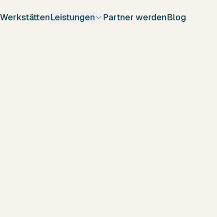
-Werkstätten
Leistungen
Partner werden
Blog
1000+
Schäden geprüft
& Gutachten
erstellt