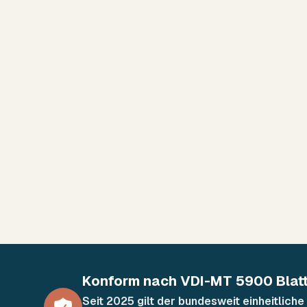
Persönlicher Kontakt
Zertifizierte Expertise
Unabhängige Beratung
0173 8557945
Kontakt aufnehmen
Konform nach VDI-MT 5900 Blatt
Seit 2025 gilt der bundesweit einheitlic