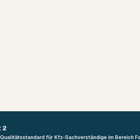
15
Standorte in
Rems und Filsta
 2
he Qualitätsstandard für Kfz-Sachverständige im Bereich 